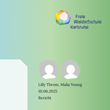
Lilly Throm
,
Malia Young
10.06.2025
Bericht