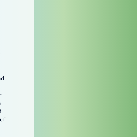
n
u
nd
–
n
d
uf