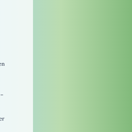
en
 –
er